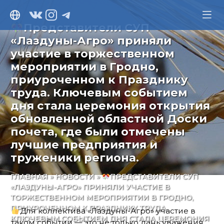
ВКонтакте
Instagram
Telegram
Представители СУП
«Лаздуны-Агро» приняли
участие в торжественном
мероприятии в Гродно,
приуроченном к Празднику
труда. Ключевым событием
дня стала церемония открытия
обновленной областной Доски
почета, где были отмечены
лучшие предприятия и
труженики региона.
ГЛАВНАЯ
»
НОВОСТИ
»
ПРЕДСТАВИТЕЛИ СУП
«ЛАЗДУНЫ-АГРО» ПРИНЯЛИ УЧАСТИЕ В
ТОРЖЕСТВЕННОМ МЕРОПРИЯТИИ В ГРОДНО,
ПРИУРОЧЕННОМ К ПРАЗДНИКУ ТРУДА.
Для коллектива «Лаздуны-Агро» участие в
КЛЮЧЕВЫМ СОБЫТИЕМ ДНЯ СТАЛА ЦЕРЕМОНИЯ
таком событии — это не только дань уважения